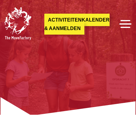
ACTIVITEITENKALENDER
& AANMELDEN
Marlou van Wersch
m.vanwersch@themovefactory.nl