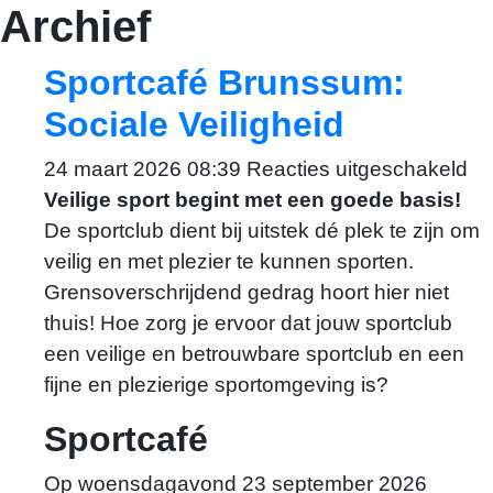
Archief
Sportcafé Brunssum:
Marlou van Wersch
Sociale Veiligheid
m.vanwersch@themovefactory.nl
vo
24 maart 2026 08:39
Reacties uitgeschakeld
Sp
Veilige sport begint met een goede basis!
Br
De sportclub dient bij uitstek dé plek te zijn om
So
veilig en met plezier te kunnen sporten.
Ve
Grensoverschrijdend gedrag hoort hier niet
thuis! Hoe zorg je ervoor dat jouw sportclub
een veilige en betrouwbare sportclub en een
fijne en plezierige sportomgeving is?
Sportcafé
Op woensdagavond 23 september 2026