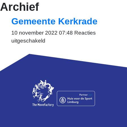
Archief
Gemeente Kerkrade
10 november 2022 07:48
Reacties
voor
uitgeschakeld
Gemeente
Kerkrade
Anke Rademakers
a.rademakers@themovefactory.nl
laat medewerkers zien