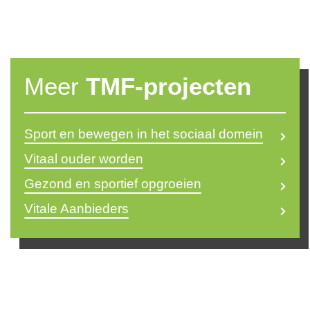
Britt Beckers
Meer
TMF-projecten
b.beckers@themovefactory.nl
Sport en bewegen in het sociaal domein
Vitaal ouder worden
Gezond en sportief opgroeien
Vitale Aanbieders