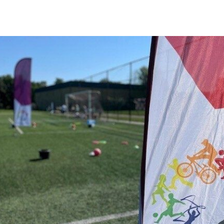
Sanne Lux
s.lux@themovefactory.nl