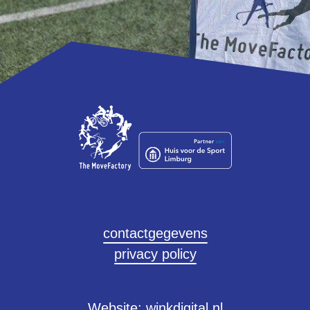
contactgegevens
privacy policy
Luuk Huijts
l.huijts@themovefactory.nl
Website:
winkdigital.nl