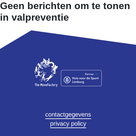
Geen berichten om te tonen
in valpreventie
Anke Rademakers
a.rademakers@themovefactory.nl
contactgegevens
privacy policy
laat medewerkers zien