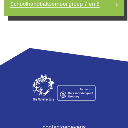
Schoolhandbaltoernooi groep 7 en 8
Luuk Huijts
l.huijts@themovefactory.nl
contactgegevens